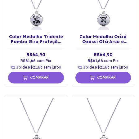
Colar Medalha Tridente
Colar Medalha Orixá
Pomba Gira Proteção
Oxóssi Ofá Arco e
Espiritual
Flecha Proteção
Espiritual
R$64,90
R$64,90
R$61,66
com
Pix
R$61,66
com
Pix
3
x de
R$21,63
sem juros
3
x de
R$21,63
sem juros
COMPRAR
COMPRAR