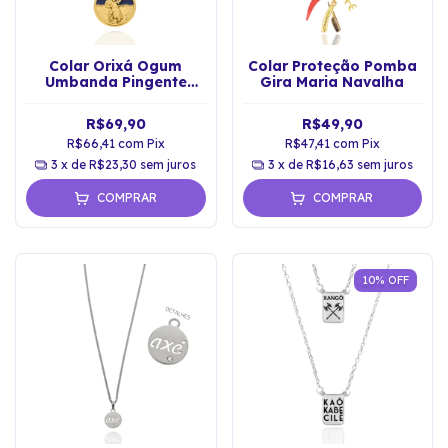
Colar Orixá Ogum
Colar Proteção Pomba
Umbanda Pingente
Gira Maria Navalha
Imagem Resinada
R$69,90
R$49,90
R$66,41
com
Pix
R$47,41
com
Pix
3
x de
R$23,30
sem juros
3
x de
R$16,63
sem juros
COMPRAR
COMPRAR
10
%
OFF