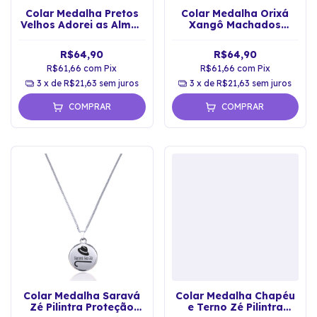
Colar Medalha Pretos
Colar Medalha Orixá
Velhos Adorei as Almas
Xangô Machados
Proteção Espiritual
Proteção Espiritual
R$64,90
R$64,90
R$61,66
com
Pix
R$61,66
com
Pix
3
x de
R$21,63
sem juros
3
x de
R$21,63
sem juros
COMPRAR
COMPRAR
Colar Medalha Saravá
Colar Medalha Chapéu
Zé Pilintra Proteção
e Terno Zé Pilintra