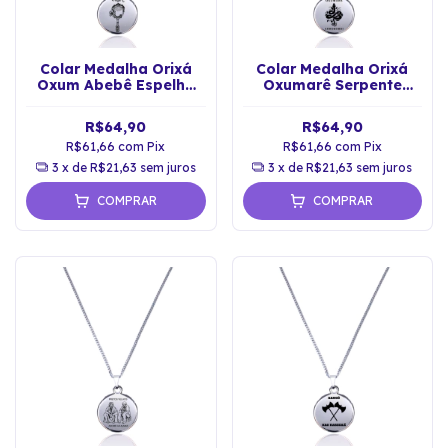
Colar Medalha Orixá
Colar Medalha Orixá
Oxum Abebê Espelho
Oxumarê Serpente
Proteção Espiritual
Proteção Espiritual
R$64,90
R$64,90
R$61,66
com
Pix
R$61,66
com
Pix
3
x de
R$21,63
sem juros
3
x de
R$21,63
sem juros
COMPRAR
COMPRAR