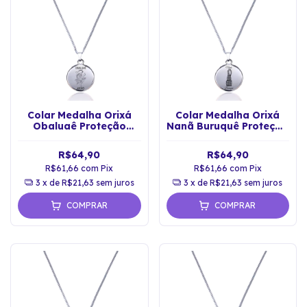
Colar Medalha Orixá
Colar Medalha Orixá
Obaluaê Proteção
Nanã Buruquê Proteção
Espiritual Umbanda
Espiritual
R$64,90
R$64,90
R$61,66
com
Pix
R$61,66
com
Pix
3
x de
R$21,63
sem juros
3
x de
R$21,63
sem juros
COMPRAR
COMPRAR