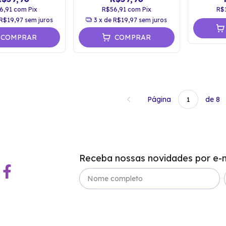
6,91
com
Pix
R$56,91
com
Pix
R$
R$19,97
sem juros
3
x de
R$19,97
sem juros
COMPRAR
COMPRAR
Página
de 8
Receba nossas novidades por e-m