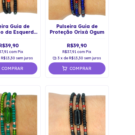
eira Guia de
Pulseira Guia de
ão da Esquerda
Proteção Orixá Ogum
Exú
R$39,90
R$39,90
37,91
com
Pix
R$37,91
com
Pix
e
R$13,30
sem juros
3
x de
R$13,30
sem juros
COMPRAR
COMPRAR