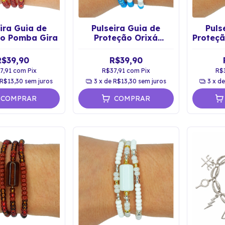
ira Guia de
Pulseira Guia de
Puls
ão Pomba Gira
Proteção Orixá
Proteçã
Iemanjá
R$39,90
R$39,90
7,91
com
Pix
R$37,91
com
Pix
R$
R$13,30
sem juros
3
x de
R$13,30
sem juros
3
x d
COMPRAR
COMPRAR