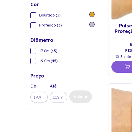
Cor
Dourado (3)
Pulse
Prateado (3)
Proteç
Exú e
Diâmetro
R$3
17 Cm (45)
3
x de
19 Cm (45)
Preço
De
Até
Aplicar