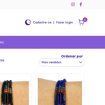
0
Cadastre-se
|
Fazer login
ões
Ordenar por
tos