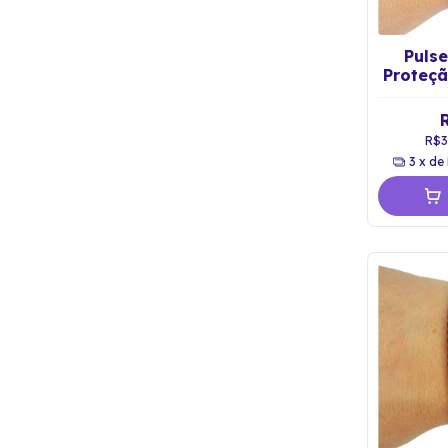
Pulse
Proteç
R$3
3
x de