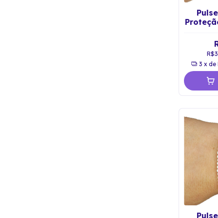
Pulse
Proteçã
R$3
3
x de
Pulse