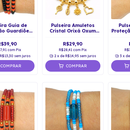
ira Guia de
Pulseira Amuletos
Puls
ão Guardiões
Cristal Orixá Oxum
Proteç
 Pomba Gira
Proteção Espiritual
Ouro
R$39,90
R$29,90
7,91
com
Pix
R$28,41
com
Pix
R$
R$13,30
sem juros
2
x de
R$14,95
sem juros
3
x d
COMPRAR
COMPRAR