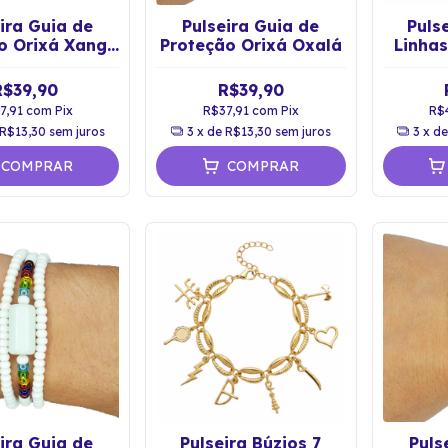
ira Guia de
Pulseira Guia de
Puls
o Orixá Xangô
Proteção Orixá Oxalá
Linha
Marrom
P
R$39,90
R$39,90
7,91
com
Pix
R$37,91
com
Pix
R$
R$13,30
sem juros
3
x de
R$13,30
sem juros
3
x d
COMPRAR
COMPRAR
ira Guia de
Pulseira Búzios 7
Puls