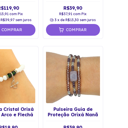
ão Espiritual
Vermelha
R$119,90
R$39,90
13,91
com
Pix
R$37,91
com
Pix
e
R$39,97
sem juros
3
x de
R$13,30
sem juros
COMPRAR
COMPRAR
a Cristal Orixá
Pulseira Guia de
 Arco e Flechá
Proteção Orixá Nanã
R$19,90
R$39,90