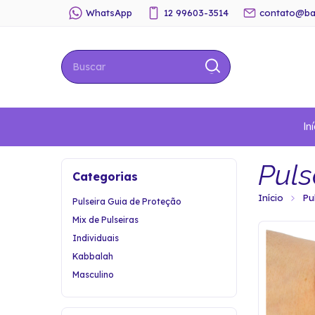
WhatsApp
12 99603-3514
contato@ba
Iní
Puls
Categorias
Início
Pu
Pulseira Guia de Proteção
Mix de Pulseiras
Individuais
Kabbalah
Masculino