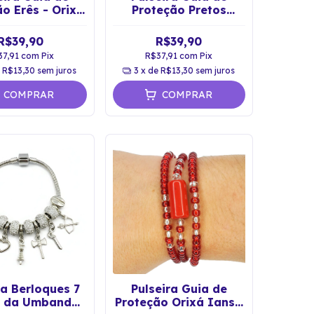
o Erês - Orixá
Proteção Pretos
Ibeji
Velhos
R$39,90
R$39,90
37,91
com
Pix
R$37,91
com
Pix
e
R$13,30
sem juros
3
x de
R$13,30
sem juros
COMPRAR
COMPRAR
ra Berloques 7
Pulseira Guia de
s da Umbanda
Proteção Orixá Iansã