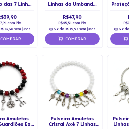
o das 7 Linhas
Linhas da Umbanda
Proteçã
 Umbanda
Dourada
R$39,90
R$47,90
7,91
com
Pix
R$45,51
com
Pix
R$
R$13,30
sem juros
3
x de
R$15,97
sem juros
3
x d
COMPRAR
COMPRAR
ira Amuletos
Pulseira Amuletos
Pulsei
 Guardiões Exú
Cristal Axé 7 Linhas
Linha