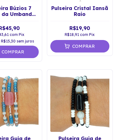
eira Búzios 7
Pulseira Cristal Iansã
s da Umbanda
Raio
rateada
R$45,90
R$19,90
43,61
com
Pix
R$18,91
com
Pix
e
R$15,30
sem juros
COMPRAR
COMPRAR
eira Guia de
Pulseira Guia de