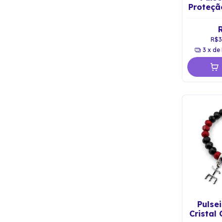
Proteçã
de
R$3
3
x de
Pulse
Cristal