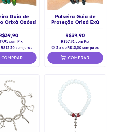
eira Guia de
Pulseira Guia de
o Orixá Oxóssi
Proteção Orixá Exú
R$39,90
R$39,90
37,91
com
Pix
R$37,91
com
Pix
e
R$13,30
sem juros
3
x de
R$13,30
sem juros
COMPRAR
COMPRAR