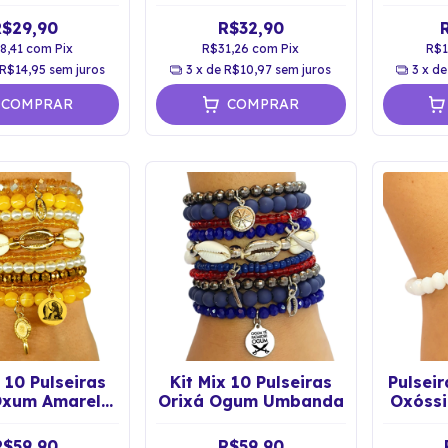
omba Gira
da Umbanda Proteção
Proteç
roteção
Espiritual
R$29,90
R$32,90
8,41
com
Pix
R$31,26
com
Pix
R$1
R$14,95
sem juros
3
x de
R$10,97
sem juros
3
x d
COMPRAR
COMPRAR
x 10 Pulseiras
Kit Mix 10 Pulseiras
Pulseir
Oxum Amarela
Orixá Ogum Umbanda
Oxóssi
mbanda
R$59,90
R$59,90