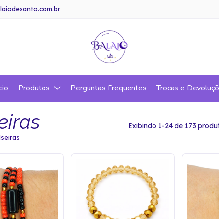
laiodesanto.com.br
cio
Produtos
Perguntas Frequentes
Trocas e Devoluç
eiras
Exibindo 1-24 de 173 produ
lseiras